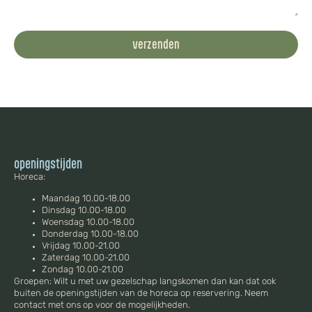
verzenden
openingstijden
Horeca:
Maandag 10.00-18.00
Dinsdag 10.00-18.00
Woensdag 10.00-18.00
Donderdag 10.00-18.00
Vrijdag 10.00-21.00
Zaterdag 10.00-21.00
Zondag 10.00-21.00
Groepen: Wilt u met uw gezelschap langskomen dan kan dat ook
buiten de openingstijden van de horeca op reservering. Neem
contact met ons op voor de mogelijkheden.