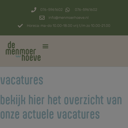
076-5961602
076-5961602
info@menmoerhoeve.nl
Horeca: ma-do 10.00-18.00 vrij t/m zo 10.00-21.00
vacatures
bekijk hier het overzicht van
onze actuele vacatures