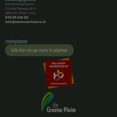
De Menmoerhoeve
Zundertseweg 66 A
4876 NL Etten-Leur
076 59 616 02
info@menmoerhoeve.nl
routeplanner
klik hier om uw route te plannen