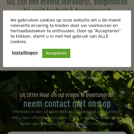
wij zijn een erkend leerbedrijf, aangesloten
bij visit brabant & baroniepoort
We gebruiken cookies op onze website om u de meest
relevante ervaring te bieden door uw voorkeuren en
herhaalbezoeken te onthouden. Door op "Accepteren"
te klikken, stemt u in met het gebruik van ALLE
cookies.
Instellingen
Accepteren
wij zitten klaar om uw vragen te beantwoorden
neem contact met ons op
Interesse in een of meerdere activiteiten uit ons aanbod?
Wilt u een offerte aanvragen of wilt u meteen reserveren?
Neem dan gerust vrijblijvend contact met ons op:​