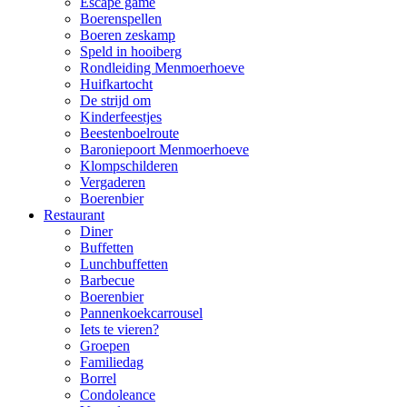
Escape game
Boerenspellen
Boeren zeskamp
Speld in hooiberg
Rondleiding Menmoerhoeve
Huifkartocht
De strijd om
Kinderfeestjes
Beestenboelroute
Baroniepoort Menmoerhoeve
Klompschilderen
Vergaderen
Boerenbier
Restaurant
Diner
Buffetten
Lunchbuffetten
Barbecue
Boerenbier
Pannenkoekcarrousel
Iets te vieren?
Groepen
Familiedag
Borrel
Condoleance