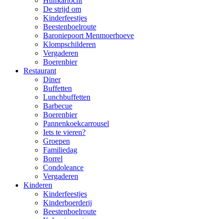
Huifkartocht
De strijd om
Kinderfeestjes
Beestenboelroute
Baroniepoort Menmoerhoeve
Klompschilderen
Vergaderen
Boerenbier
Restaurant
Diner
Buffetten
Lunchbuffetten
Barbecue
Boerenbier
Pannenkoekcarrousel
Iets te vieren?
Groepen
Familiedag
Borrel
Condoleance
Vergaderen
Kinderen
Kinderfeestjes
Kinderboerderij
Beestenboelroute