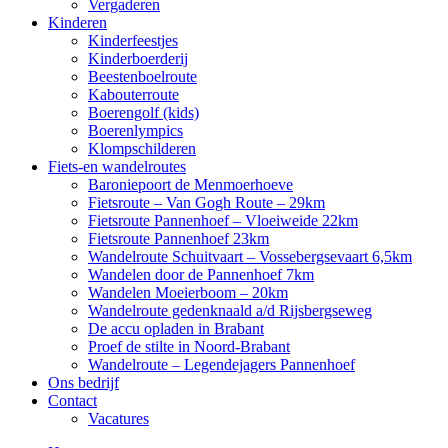
Vergaderen
Kinderen
Kinderfeestjes
Kinderboerderij
Beestenboelroute
Kabouterroute
Boerengolf (kids)
Boerenlympics
Klompschilderen
Fiets-en wandelroutes
Baroniepoort de Menmoerhoeve
Fietsroute – Van Gogh Route – 29km
Fietsroute Pannenhoef – Vloeiweide 22km
Fietsroute Pannenhoef 23km
Wandelroute Schuitvaart – Vossebergsevaart 6,5km
Wandelen door de Pannenhoef 7km
Wandelen Moeierboom – 20km
Wandelroute gedenknaald a/d Rijsbergseweg
De accu opladen in Brabant
Proef de stilte in Noord-Brabant
Wandelroute – Legendejagers Pannenhoef
Ons bedrijf
Contact
Vacatures