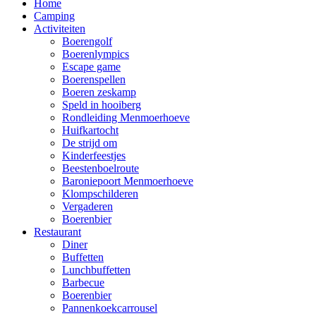
Home
Camping
Activiteiten
Boerengolf
Boerenlympics
Escape game
Boerenspellen
Boeren zeskamp
Speld in hooiberg
Rondleiding Menmoerhoeve
Huifkartocht
De strijd om
Kinderfeestjes
Beestenboelroute
Baroniepoort Menmoerhoeve
Klompschilderen
Vergaderen
Boerenbier
Restaurant
Diner
Buffetten
Lunchbuffetten
Barbecue
Boerenbier
Pannenkoekcarrousel