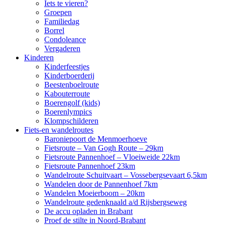
Iets te vieren?
Groepen
Familiedag
Borrel
Condoleance
Vergaderen
Kinderen
Kinderfeestjes
Kinderboerderij
Beestenboelroute
Kabouterroute
Boerengolf (kids)
Boerenlympics
Klompschilderen
Fiets-en wandelroutes
Baroniepoort de Menmoerhoeve
Fietsroute – Van Gogh Route – 29km
Fietsroute Pannenhoef – Vloeiweide 22km
Fietsroute Pannenhoef 23km
Wandelroute Schuitvaart – Vossebergsevaart 6,5km
Wandelen door de Pannenhoef 7km
Wandelen Moeierboom – 20km
Wandelroute gedenknaald a/d Rijsbergseweg
De accu opladen in Brabant
Proef de stilte in Noord-Brabant