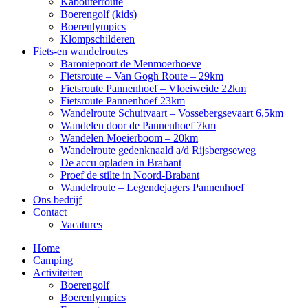
Kabouterroute
Boerengolf (kids)
Boerenlympics
Klompschilderen
Fiets-en wandelroutes
Baroniepoort de Menmoerhoeve
Fietsroute – Van Gogh Route – 29km
Fietsroute Pannenhoef – Vloeiweide 22km
Fietsroute Pannenhoef 23km
Wandelroute Schuitvaart – Vossebergsevaart 6,5km
Wandelen door de Pannenhoef 7km
Wandelen Moeierboom – 20km
Wandelroute gedenknaald a/d Rijsbergseweg
De accu opladen in Brabant
Proef de stilte in Noord-Brabant
Wandelroute – Legendejagers Pannenhoef
Ons bedrijf
Contact
Vacatures
Home
Camping
Activiteiten
Boerengolf
Boerenlympics