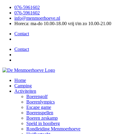
076-5961602
076-5961602
info@menmoerhoeve.nl
Horeca: ma-do 10.00-18.00 vrij t/m zo 10.00-21.00
Contact
Contact
Home
Camping
Activiteiten
Boerengolf
Boerenlympics
Escape game
Boerenspellen
Boeren zeskamp
Speld in hooiberg
Rondleiding Menmoerhoeve